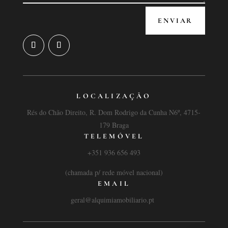
ENVIAR
LOCALIZAÇÃO
Rés do Chão Direito, R. Dom Rodrigo da Cunha N6º, 4715-
179 Braga
TELEMÓVEL
+351 936 656 493
(chamada p/ rede móvel nacional)
EMAIL
geral@alquimiamobiliario.pt