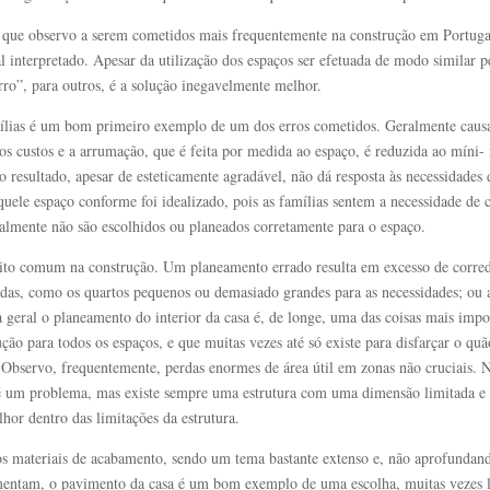
os” que observo a serem cometidos mais frequentemente na construção em Portug
l interpretado. Apesar da utilização dos espaços ser efetuada de modo similar p
rro”, para outros, é a solução inegavelmente melhor.
amílias é um bom primeiro exemplo de um dos erros cometidos. Geralmente caus
 nos custos e a arrumação, que é feita por medida ao espaço, é reduzida ao míni
o resultado, apesar de esteticamente agradável, não dá resposta às necessidades 
quele espaço conforme foi idealizado, pois as famílias sentem a necessidade de 
malmente não são escolhidos ou planeados corretamente para o espaço.
uito comum na construção. Um planeamento errado resulta em excesso de corre
das, como os quartos pequenos ou demasiado grandes para as necessidades; ou 
 geral o planeamento do interior da casa é, de longe, uma das coisas mais impo
ão para todos os espaços, e que muitas vezes até só existe para disfarçar o quã
. Observo, frequentemente, perdas enormes de área útil em zonas não cruciais. 
s é um problema, mas existe sempre uma estrutura com uma dimensão limitada e
lhor dentro das limitações da estrutura.
s materiais de acabamento, sendo um tema bastante extenso e, não aprofundan
 lamentam, o pavimento da casa é um bom exemplo de uma escolha, muitas vezes 