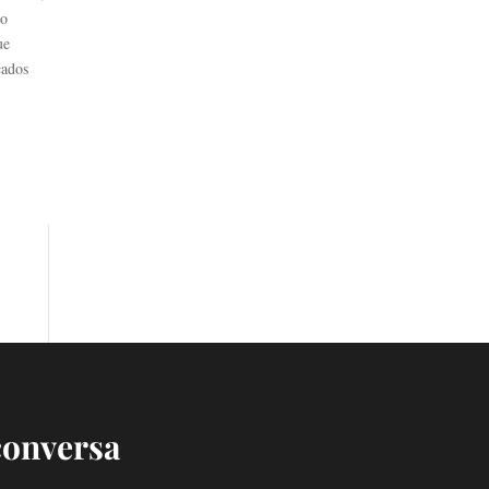
do
ue
cados
conversa