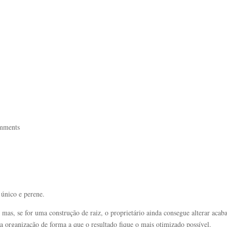
Início
Sobre Nós
Serviços
Portfólio
mments
único e perene.
 mas, se for uma construção de raiz, o proprietário ainda consegue alterar aca
e a organização de forma a que o resultado fique o mais otimizado possível.