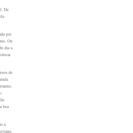
al. De
ela
ada por
- mo. Ou
do dia a
colocar
dores de
ainda
rtantes.
o
Não
 a boa
do a
leviana,