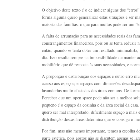
O objetivo deste texto é o de indicar alguns dos “err
forma alguma quero generalizar estas situações e ser ma
maioria das famílias, o que para muitos pode ser um “e
A falta de arrumação para as necessidades reais das f
constrangimentos financeiros, pois ou se tenta reduzir
então, quando se tenta obter um resultado minimalista, 
dia. Isso resulta sempre na impossibilidade de manter a
mobiliário que dê resposta às suas necessidades, e nor
A proporção e distribuição dos espaços é outro erro m
acesso aos espaços; e espaços com dimensões desadequa
lavandarias muito afastadas das áreas comuns. De forma
Perceber que um open space pode não ser a melhor soluç
pequeno é o espaço da cozinha e da área social da casa
quero ser mal interpretado, dificilmente espaço a mai
distribuição dessas áreas determina que se consiga o me
Por fim, mas não menos importante, temos a escolha do
parte estética, pois gostos não se discutem apenas se