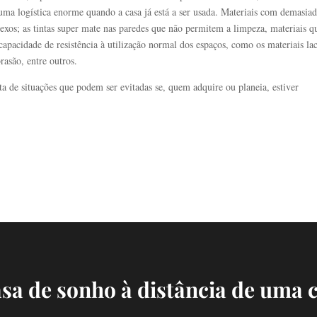
 uma logística enorme quando a casa já está a ser usada. Materiais com demasia
lexos; as tintas super mate nas paredes que não permitem a limpeza, materiais q
pacidade de resistência à utilização normal dos espaços, como os materiais la
rasão, entre outros.
a de situações que podem ser evitadas se, quem adquire ou planeia, estiver
asa de sonho à distância de uma 